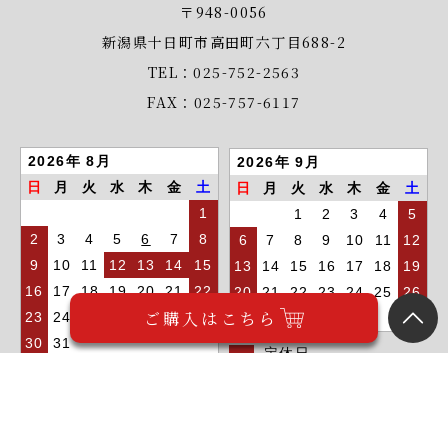
〒948-0056
新潟県十日町市高田町六丁目688-2
TEL：025-752-2563
FAX：025-757-6117
2026年 8月
2026年 9月
日
月
火
水
木
金
土
日
月
火
水
木
金
土
1
1
2
3
4
5
2
3
4
5
6
7
8
6
7
8
9
10
11
12
9
10
11
12
13
14
15
13
14
15
16
17
18
19
16
17
18
19
20
21
22
20
21
22
23
24
25
26
ご購入はこちら
23
24
25
26
27
28
29
27
28
29
30
30
31
定休日
Copyright © 乾麺の蕎麦・うどん