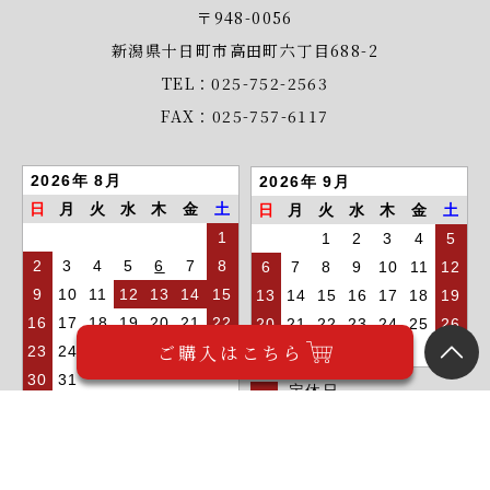
〒948-0056
新潟県十日町市高田町六丁目688-2
TEL：025-752-2563
FAX：025-757-6117
2026年 8月
2026年 9月
日
月
火
水
木
金
土
日
月
火
水
木
金
土
1
1
2
3
4
5
2
3
4
5
6
7
8
6
7
8
9
10
11
12
9
10
11
12
13
14
15
13
14
15
16
17
18
19
16
17
18
19
20
21
22
20
21
22
23
24
25
26
ご購入はこちら
23
24
25
26
27
28
29
27
28
29
30
30
31
定休日