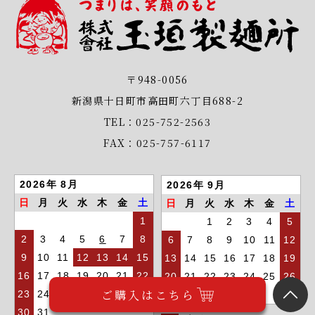
〒948-0056
新潟県十日町市高田町六丁目688-2
TEL：025-752-2563
FAX：025-757-6117
2026年 8月
2026年 9月
日
月
火
水
木
金
土
日
月
火
水
木
金
土
1
1
2
3
4
5
2
3
4
5
6
7
8
6
7
8
9
10
11
12
9
10
11
12
13
14
15
13
14
15
16
17
18
19
16
17
18
19
20
21
22
20
21
22
23
24
25
26
ご購入はこちら
23
24
25
26
27
28
29
27
28
29
30
30
31