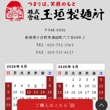
〒948-0056
新潟県十日町市高田町六丁目688-2
TEL：025-752-2563
FAX：025-757-6117
2026年 8月
2026年 9月
日
月
火
水
木
金
土
日
月
火
水
木
金
土
1
1
2
3
4
5
2
3
4
5
6
7
8
6
7
8
9
10
11
12
9
10
11
12
13
14
15
13
14
15
16
17
18
19
16
17
18
19
20
21
22
20
21
22
23
24
25
26
ご購入はこちら
23
24
25
26
27
28
29
27
28
29
30