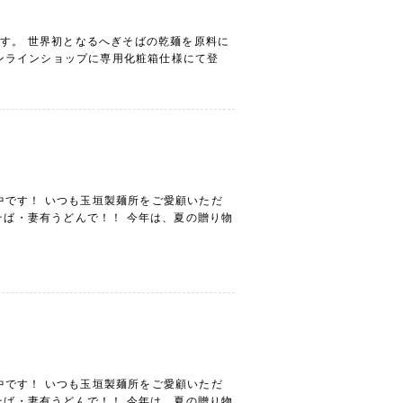
す。 世界初となるへぎそばの乾麺を原料に
公式オンラインショップに専用化粧箱仕様にて登
施中です！ いつも玉垣製麺所をご愛顧いただ
そば・妻有うどんで！！ 今年は、夏の贈り物
施中です！ いつも玉垣製麺所をご愛顧いただ
そば・妻有うどんで！！ 今年は、夏の贈り物