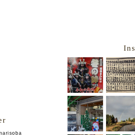
In
er
marisoba