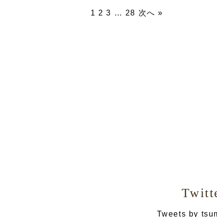
1
2
3
…
28
次へ »
Twitt
Tweets by tsu