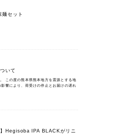
涼麺セット
について
。 この度の熊本県熊本地方を震源とする地
の影響により、荷受けの停止とお届けの遅れ
isoba IPA BLACKがリニ