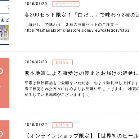
2026/07/29
ピックアップ
各200セット限定！「白だし」で味わう2種の
「白だし」で味わう ２種の涼麺セットのご注文⇒
https://tamagakiofficialstore.com/view/category/ct61
2026/07/29
お知らせ
熊本地震による荷受けの停止とお届けの遅延
平素は弊社商品をご愛顧をいただき、心より御礼申し上げます
震で被災された方々には心よりお見舞い申し上げます。 地震
が生じている地域がございます […]
2026/07/22
お知らせ
【オンラインショップ限定】【世界初のビール】Heg