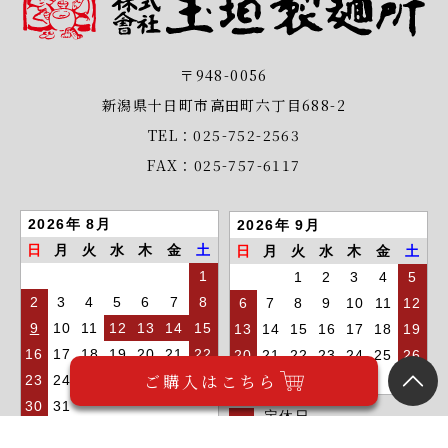
〒948-0056
新潟県十日町市高田町六丁目688-2
TEL：025-752-2563
FAX：025-757-6117
2026年 8月
2026年 9月
日
月
火
水
木
金
土
日
月
火
水
木
金
土
1
1
2
3
4
5
2
3
4
5
6
7
8
6
7
8
9
10
11
12
9
10
11
12
13
14
15
13
14
15
16
17
18
19
16
17
18
19
20
21
22
20
21
22
23
24
25
26
ご購入はこちら
23
24
25
26
27
28
29
27
28
29
30
30
31
定休日